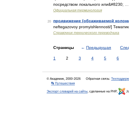
посредством локального или&#8230; …
Официальная терминология
продвижение (обсаживаемой колон
20
neftegazovoy promyishlennosti/] Тема
Справочник технического переводчика
Страницы
←
Предыдущая
Сле
1
2
3
4
5
6
© Академик, 2000-2026
Обратная связь:
Техподдерж
👣 Путешествия
Экспорт словарей на сайты
, сделанные на PHP,
Jo