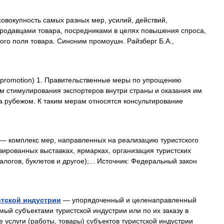
овокупность самых разных мер, усилий, действий,
одавцами товара, посредниками в целях повышения спроса,
го поля товара. Синоним промоушн. Райзберг Б.А.,
 promotion) 1. Правительственные меры по упрощению
м стимулирования экспортеров внутри страны и оказания им
а рубежом. К таким мерам относятся консультирование
— комплекс мер, направленных на реализацию туристского
зированных выставках, ярмарках, организация туристских
огов, буклетов и другое);... Источник: Федеральный закон
стской индустрии
— упорядоченный и целенаправленный
мый субъектами туристской индустрии или по их заказу в
е услуги (работы, товары) субъектов туристской индустрии