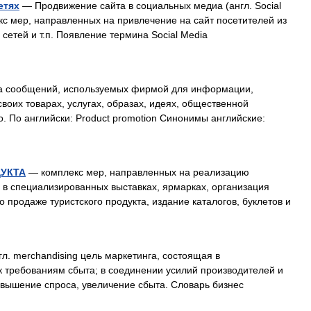
етях
— Продвижение сайта в социальных медиа (англ. Social
екс мер, направленных на привлечение на сайт посетителей из
сетей и т.п. Появление термина Social Media
 сообщений, используемых фирмой для информации,
оих товарах, услугах, образах, идеях, общественной
. По английски: Product promotion Синонимы английские:
УКТА
— комплекс мер, направленных на реализацию
е в специализированных выставках, ярмарках, организация
продаже туристского продукта, издание каталогов, буклетов и
л. merchandising цель маркетинга, состоящая в
к требованиям сбыта; в соединении усилий производителей и
овышение спроса, увеличение сбыта. Словарь бизнес