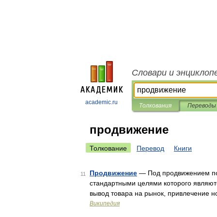
Словари и энциклоп
academic.ru
Толкования
Переводы
продвижение
Толкование
Перевод
Книги
Продвижение
— Под продвижением по
11
стандартными целями которого являютс
вывод товара на рынок, привлечение н
Википедия