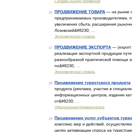
Словарь бизнес-терминов
ПРОДВИЖЕНИЕ ТОВАРА
— на рынке с
16
предпринимаемых производителями, пр
увеличения сбыта, расширения рыночно
Лозовский&#8230; …
Экономический словарь
ПРОДВИЖЕНИЕ ЭКСПОРТА
— (export
17
реализации экспортной продукции путе
разнообразной практической помощи з
по&#8230; …
Экономический словарь
Продвижение туристского продукта
18
продукта (реклама, участие в специали
информационных центров, издание катал
от&#8230; …
Официальная терминология
Продвижение услуг субъектов тури
19
комплекс мер и действий, осуществляе
целях активизации спроса на туристски