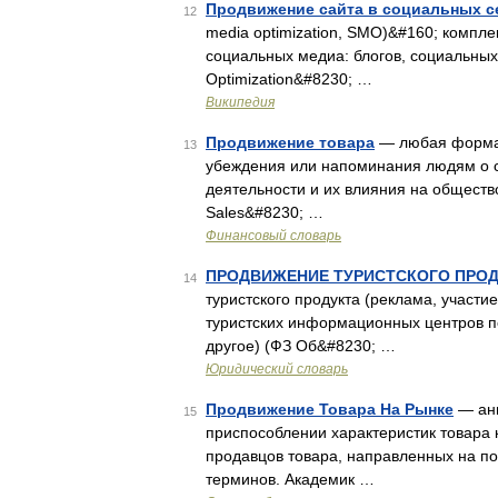
Продвижение сайта в социальных с
12
media optimization, SMO)&#160; компл
социальных медиа: блогов, социальных 
Optimization&#8230; …
Википедия
Продвижение товара
— любая форма
13
убеждения или напоминания людям о св
деятельности и их влияния на общество
Sales&#8230; …
Финансовый словарь
ПРОДВИЖЕНИЕ ТУРИСТСКОГО ПРОД
14
туристского продукта (реклама, участи
туристских информационных центров по 
другое) (ФЗ Об&#8230; …
Юридический словарь
Продвижение Товара На Рынке
— анг
15
приспособлении характеристик товара 
продавцов товара, направленных на п
терминов. Академик …