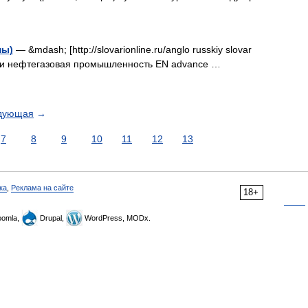
ны)
— &mdash; [http://slovarionline.ru/anglo russkiy slovar
тики нефтегазовая промышленность EN advance …
дующая
→
7
8
9
10
11
12
13
ка
,
Реклама на сайте
18+
omla,
Drupal,
WordPress, MODx.